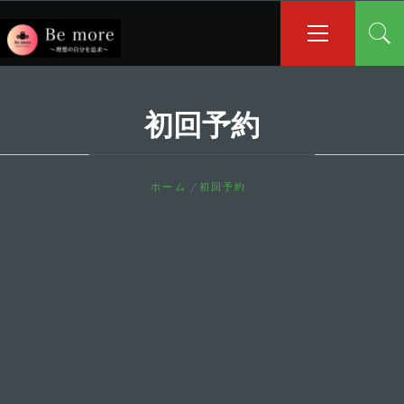
コ
メ
イ
ン
ン
テ
メ
ン
ニ
ツ
ュ
初回予約
へ
ー
ス
キ
ッ
ホーム
初回予約
プ