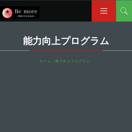
コ
メ
イ
ン
ン
テ
メ
ン
ニ
ツ
ュ
能力向上プログラム
へ
ー
ス
キ
ッ
ホーム
能力向上プログラム
プ