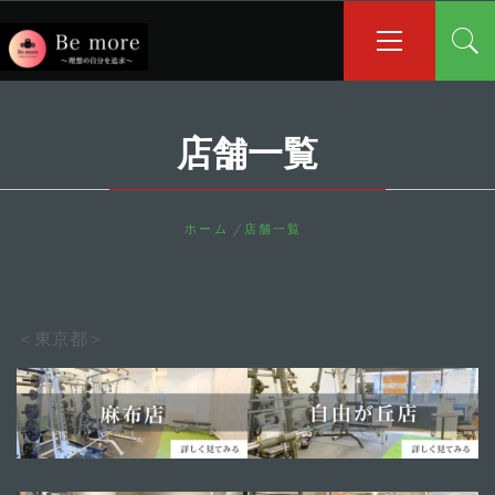
コ
メ
イ
ン
ン
テ
メ
ン
ニ
ツ
ュ
店舗一覧
へ
ー
ス
キ
ッ
ホーム
店舗一覧
プ
＜東京都＞