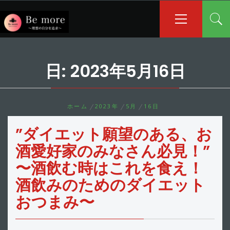
コ
メ
イ
ン
ン
テ
メ
ン
ニ
ツ
ュ
日:
2023年5月16日
へ
ー
ス
キ
ッ
ホーム
2023年
5月
16日
プ
”ダイエット願望のある、お
酒愛好家のみなさん必見！”
〜酒飲む時はこれを食え！
酒飲みのためのダイエット
おつまみ〜