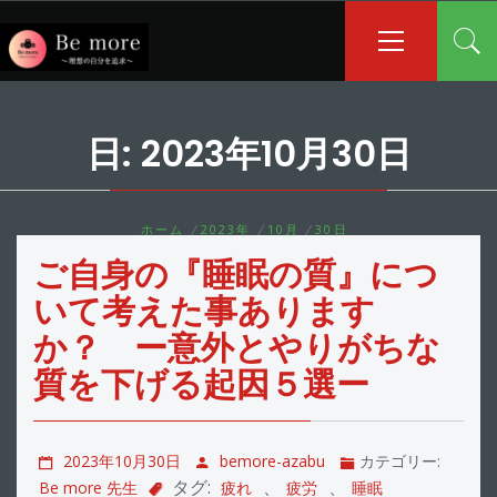
コ
メ
イ
ン
ン
テ
メ
ン
ニ
ツ
ュ
日:
2023年10月30日
へ
ー
ス
キ
ッ
ホーム
2023年
10月
30日
プ
ご自身の『睡眠の質』につ
いて考えた事あります
か？ ー意外とやりがちな
質を下げる起因５選ー
2023年10月30日
bemore-azabu
カテゴリー:
タグ:
、
、
Be more 先生
疲れ
疲労
睡眠