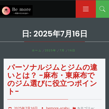
コ
メ
イ
ン
ン
テ
メ
ン
ニ
ツ
ュ
日:
2025年7月16日
へ
ー
ス
キ
ッ
ホーム
2025年
7月
16日
プ
パーソナルジムとジムの違
いとは？ -麻布・東麻布で
のジム選びに役立つポイン
ト-
2025年7月16日
bemore-azabu
カテゴリー: