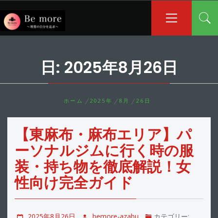
コ
メ
イ
ン
ン
テ
メ
ン
ニ
ツ
ュ
日:
2025年8月26日
へ
ー
ス
キ
ッ
ホーム
2025年
8月
26日
プ
【東麻布・麻布エリア】パ
ーソナルジムに行く時の服
装・持ち物を徹底解説！女
性向け完全ガイド
2025年8月26日
bemore-azabu
カテゴリー: