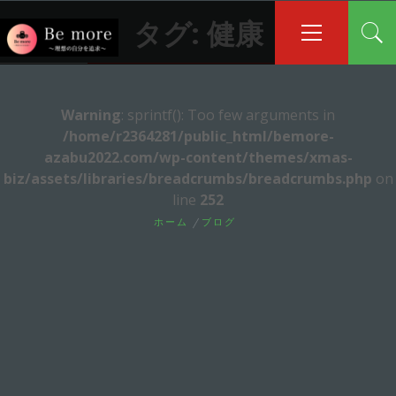
コ
メ
タグ:
健康
イ
ン
ン
テ
メ
ン
ニ
ツ
ュ
Warning
: sprintf(): Too few arguments in
へ
ー
/home/r2364281/public_html/bemore-
ス
azabu2022.com/wp-content/themes/xmas-
キ
biz/assets/libraries/breadcrumbs/breadcrumbs.php
on
ッ
line
252
プ
ホーム
ブログ