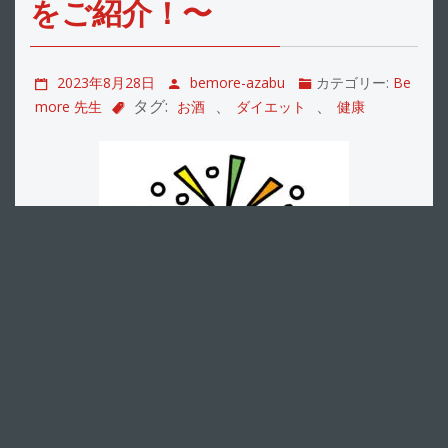
をご紹介！〜
2023年8月28日
bemore-azabu
カテゴリー:
Be
タグ:
、
、
more 先生
お酒
ダイエット
健康
こんにちは！パーソナルジムBe more麻布店です！ 皆
さんは、お酒好きですか？ 毎日嗜まれている方もいれ
ば、週末のご褒美で飲まれる方など、様々いらっしゃ